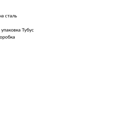
ча сталь
 упаковка Тубус
коробка