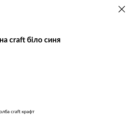
а craft біло синя
олба craft крафт