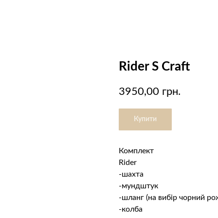
Rider S Craft
3950,00
грн.
Купити
Комплект
Rider
-шахта
-мундштук
-шланг (на вибір чорний р
-колба