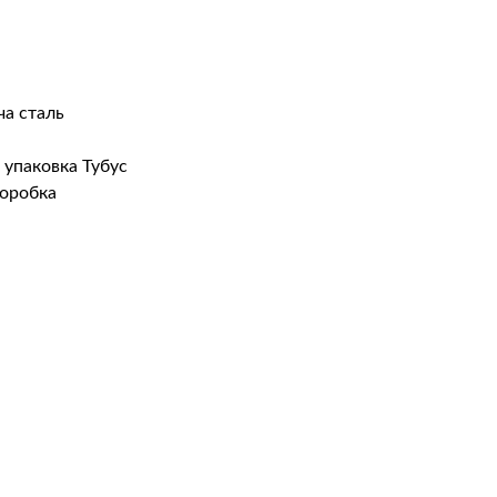
ча сталь
 упаковка Тубус
коробка