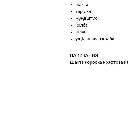
шахта
тарілка
мундштук
колба
шланг
ущільнювач колба
ПАКУВАННЯ
Шахта коробка крафтова к