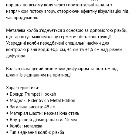
поршня по всьому колу через горизонтальні канали з
напрямком потоку вгору, створюючи ефектну візуалізацію під
час продування.
Металева колба з’єднується з основою за допомогою різьби,
що гарантує максимальну герметичність конструкції.
Усередині колби передбачені спеціальні насічки для
контролю рівня води: +0,5 см, +1 см та +1,5 см над рівнем
дифузора.
Кальян оснащений незнімним дифузором та портом під
шланг із з’єднанням на притирці.
Характеристики:
• Бренд: Trumpet Hookah
• Модель: Rider Svich Metal Edition
• Загальна висота: 49 см
• Матеріал шахти: нержавіюча сталь
• Внутрішній діаметр шахти: 15 мм
• Колба: металева
• Тип з’єднання колби: різьба