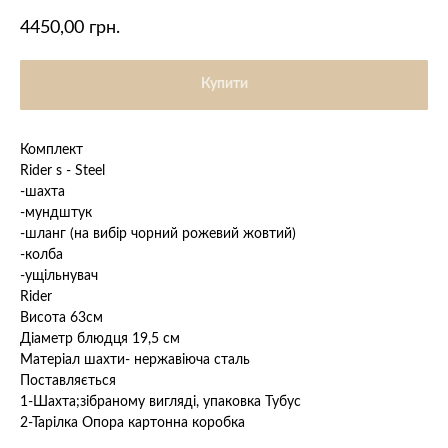
4450,00
грн.
Купити
Комплект
Rider s - Steel
-шахта
-мундштук
-шланг (на вибір чорний рожевий жовтий)
-колба
-ущільнувач
Rider
Висота 63см
Діаметр блюдця 19,5 см
Матеріал шахти- нержавіюча сталь
Поставляється
1-Шахта;зібраному вигляді, упаковка Тубус
2-Тарілка Опора картонна коробка